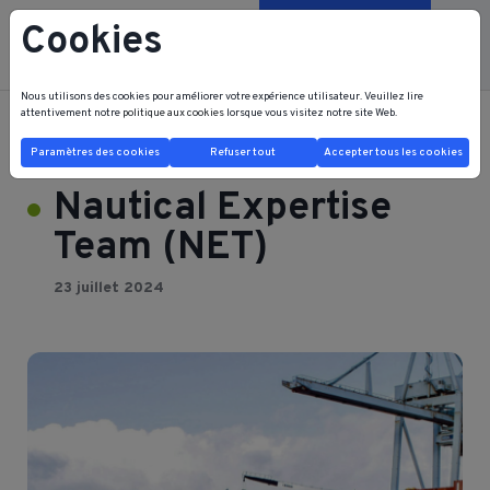
Cookies
Contactez-nous
Nous utilisons des cookies pour améliorer votre expérience utilisateur. Veuillez lire
attentivement notre
politique aux cookies
lorsque vous visitez notre site Web.
FRB FRI HOME
NOUVELLES
Nautical Expertise Team (NET)
Paramètres des cookies
Refuser tout
Accepter tous les cookies
Nautical Expertise
Team (NET)
23 juillet 2024