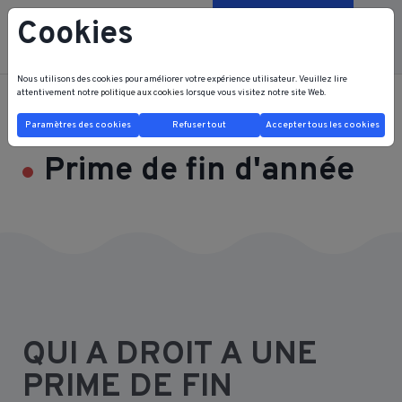
Cookies
Contactez-nous
Nous utilisons des cookies pour améliorer votre expérience utilisateur. Veuillez lire
attentivement notre
politique aux cookies
lorsque vous visitez notre site Web.
FRB FRI HOME
JE SUIS TRAVAILLEUR
Prime de fin d'année
Paramètres des cookies
Refuser tout
Accepter tous les cookies
Prime de fin d'année
QUI A DROIT A UNE
PRIME DE FIN