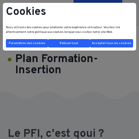
Cookies
Contactez-nous
Nous utilisons des cookies pour améliorer votre expérience utilisateur. Veuillez lire
attentivement notre
politique aux cookies
lorsque vous visitez notre site Web.
FRB FRI HOME
FORMATIONS
Plan Formation-Insertion
Paramètres des cookies
Refuser tout
Accepter tous les cookies
Plan Formation-
Insertion
Le PFI, c'est qoui ?