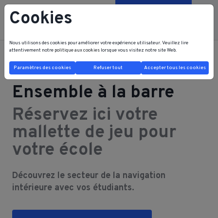
Cookies
Contactez-nous
Nous utilisons des cookies pour améliorer votre expérience utilisateur. Veuillez lire
attentivement notre
politique aux cookies
lorsque vous visitez notre site Web.
FRB FRI HOME
Ensemble à la barre
Paramètres des cookies
Refuser tout
Accepter tous les cookies
Ensemble à la barre
Réservez ici votre
mallette de jeu pour
votre école
Découvrez le secteur de la navigation
intérieure avec vos étudiants.