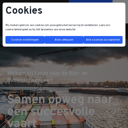
Cookies
Contacteer ons
Wij maken gebruik van cookies om jouw gebruikerservaring te verbeteren. Lees ons
cookie beleid
goed na bij het bezoeken van onze website.
Cookie-instellingen
Alles afwijzen
Alle cookies accepteren
Welkom bij Fonds voor de Rijn- en
Binnenscheepvaart
Samen opweg naar
een succesvolle
vaart