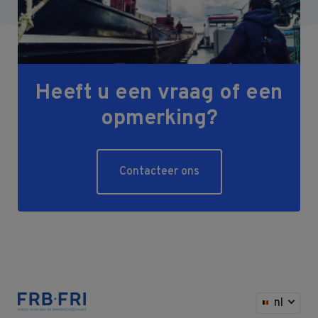
Heeft u een vraag of een
opmerking?
Contacteer ons
nl