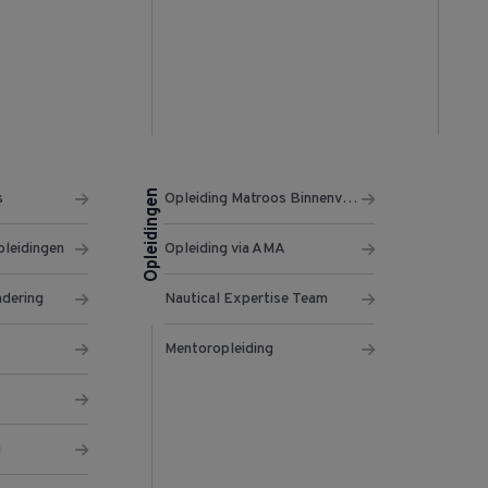
Opleidingen
s
Opleiding Matroos Binnenvaart
pleidingen
Opleiding via AMA
ndering
Nautical Expertise Team
Mentoropleiding
g