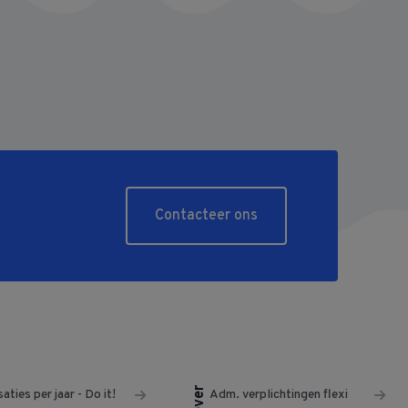
Contacteer ons
aties per jaar - Do it!
Adm. verplichtingen flexi