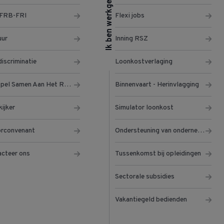
Ik ben werkgever
 FRB-FRI
Flexi jobs
uur
Inning RSZ
iscriminatie
Loonkostverlaging
Klasspel Samen Aan Het Roer
Binnenvaart - Herinvlagging
kijker
Simulator loonkost
orconvenant
Ondersteuning van ondernemers
cteer ons
Tussenkomst bij opleidingen
Sectorale subsidies
Vakantiegeld bedienden