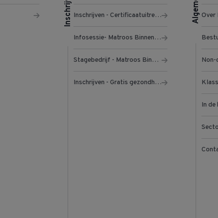
Inschrijven
Algemeen
Inschrijven - Certificaatuitreiking
Over
Infosessie- Matroos Binnenvaart
Best
Stagebedrijf - Matroos Binnenvaart
Non-d
Inschrijven - Gratis gezondheidsapp
In de 
Sect
Conta