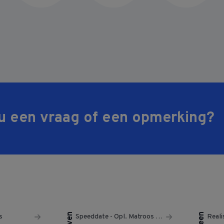
u een vraag of een opmerking?
s
Speeddate - Opl. Matroos Binnenvaart
Realis