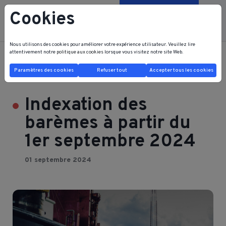
Cookies
Contactez-nous
Nous utilisons des cookies pour améliorer votre expérience utilisateur. Veuillez lire
attentivement notre
politique aux cookies
lorsque vous visitez notre site Web.
FRB FRI HOME
NOUVELLES
Paramètres des cookies
Refuser tout
Accepter tous les cookies
Indexation des barèmes à partir du 1er septembre 2024
Indexation des
barèmes à partir du
1er septembre 2024
01 septembre 2024